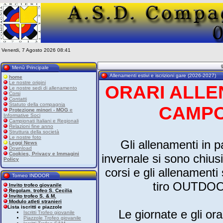
Venerdi, 7 Agosto 2026 08:41
Menù Principale
Allenamenti estivi e iscrizioni gare (2026-2027)
home
Le nostre origini
ORARI ALLE
Le nostre sedi di allenamento
Corsi
Contatti
Statuto della compagnia
CAMP
Protezione minori - MOG
e
Informative Soci
Campionati Italiani e Regionali
Relazioni fine anno
Struttura della società
Le nostre foto
Gli allenamenti in 
Leggi News
Download
Cookies, Privacy e Immagini
invernale si sono chiusi 
Policy
corsi e gli allenament
Torneo INDOOR
tiro OUTDOO
Invito trofeo giovanile
Regolam. trofeo S. Cecilia
Invito trofeo S. & M.
Modulo atleti stranieri
Lista iscritti e piazzole
Le giornate e gli ora
Iscritti Trofeo giovanile
Piazzole Trofeo giovanile