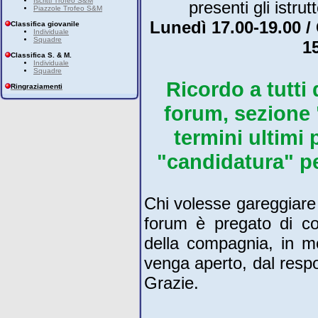
Iscritti Trofeo S&M
presenti gli istrut
Piazzole Trofeo S&M
Lunedì 17.00-19.00 /
Classifica giovanile
Individuale
Squadre
1
Classifica S. & M.
Individuale
Squadre
Ricordo a tutti
Ringraziamenti
forum, sezione "
termini ultimi 
"candidatura" pe
Chi volesse gareggiare 
forum è pregato di com
della compagnia, in m
venga aperto, dal re
Grazie.