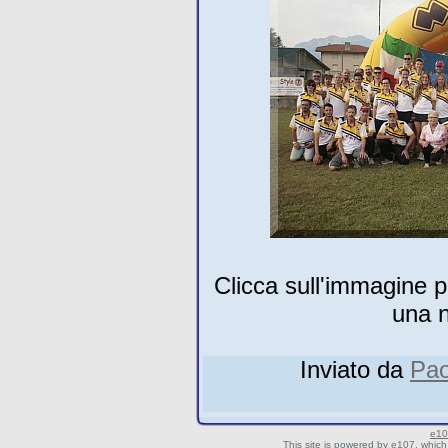
Clicca sull'immagine pe
una n
Inviato da
Pao
e10
This site is powered by
e107
, which